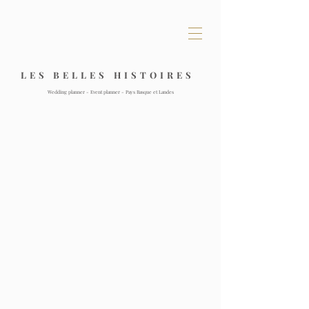
L E S B E L L E S H I S T O I R E S
Wedding planner - Event planner - Pays Basque et Landes