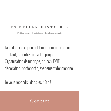
L E S B E L L E S H I S T O I R E S
Wedding planner - Event planner - Pays Basque et Landes
Rien de mieux qu'un petit mot comme premier
contact, racontez moi votre projet !
Organisation de mariage, brunch, EVJF,
décoration, photobooth, événement d'entreprise
...
Je vous répondrai dans les 48 h !
Contact