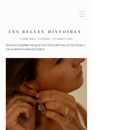
L E S B E L L E S H I S T O I R E S
Wedding planner - Event planner - Pays Basque et Landes
Découvrez le magnifique mariage de Léa et Paul en plein coeur du Pays Basque, à
Sare au domaine Au milieu des fougères.